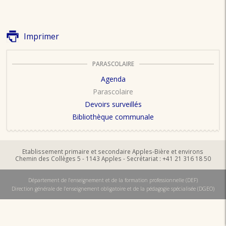
Imprimer
PARASCOLAIRE
Agenda
Parascolaire
Devoirs surveillés
Bibliothèque communale
Etablissement primaire et secondaire Apples-Bière et environs
Chemin des Collèges 5 - 1143 Apples - Secrétariat : +41 21 316 18 50
Département de l'enseignement et de la formation professionnelle (DEF)
Direction générale de l'enseignement obligatoire et de la pédagogie spécialisée (DGEO)