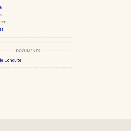
a
us
ment
es
DOCUMENTS
de Conduite