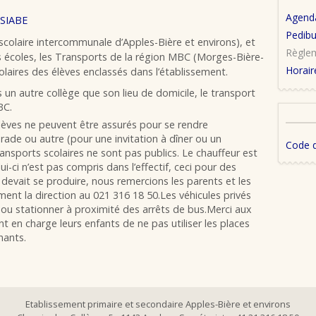
Agend
ASIABE
Pedib
scolaire intercommunale d’Apples-Bière et environs), et
Règle
es écoles, les Transports de la région MBC (Morges-Bière-
Horair
laires des élèves enclassés dans l’établissement.
s un autre collège que son lieu de domicile, le transport
BC.
lèves ne peuvent être assurés pour se rendre
ade ou autre (pour une invitation à dîner ou un
Code 
ansports scolaires ne sont pas publics. Le chauffeur est
lui-ci n’est pas compris dans l’effectif, ceci pour des
t devait se produire, nous remercions les parents et les
ent la direction au 021 316 18 50.Les véhicules privés
r ou stationner à proximité des arrêts de bus.Merci aux
 en charge leurs enfants de ne pas utiliser les places
nants.
Etablissement primaire et secondaire Apples-Bière et environs