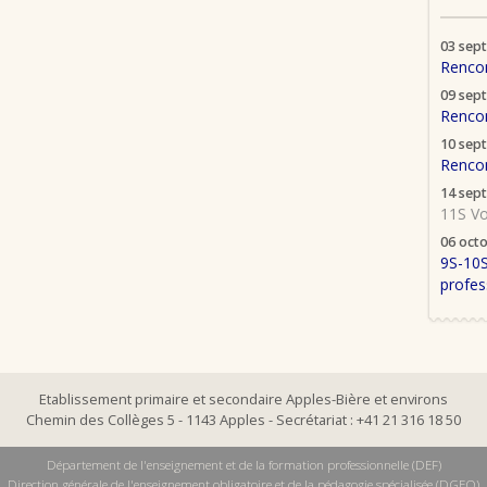
03 sep
Rencon
09 sep
Rencon
10 sep
Rencon
14 sep
11S Vo
06 oct
9S-10S
profes
Etablissement primaire et secondaire Apples-Bière et environs
Chemin des Collèges 5 - 1143 Apples - Secrétariat : +41 21 316 18 50
Département de l'enseignement et de la formation professionnelle (DEF)
Direction générale de l'enseignement obligatoire et de la pédagogie spécialisée (DGEO)