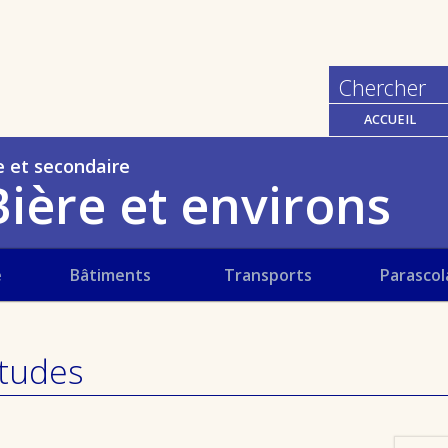
ACCUEIL
e et secondaire
ière et environs
e
Bâtiments
Transports
Parascol
études